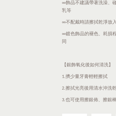
∞飾品不建議帶著洗澡、
乳等
∞不配戴時請擦拭乾淨放
∞鍍色飾品的褪色、耗損
同
【銀飾氧化後如何清洗】
1.擠少量牙膏輕輕擦拭
2.擦拭光亮後用清水沖洗
3.也可使用擦銀佈、擦銀