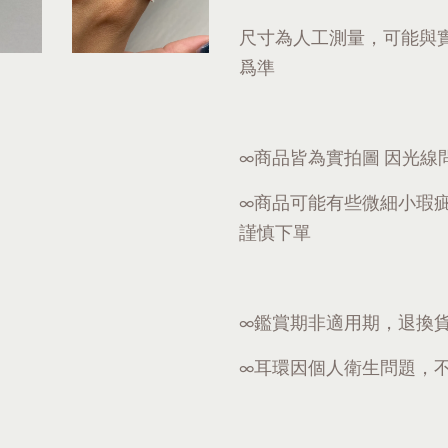
尺寸為人工測量，可能與
爲準
∞商品皆為實拍圖 因光線
∞商品可能有些微細小瑕
謹慎下單
∞鑑賞期非適用期，退換
∞耳環因個人衛生問題，