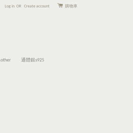
Log in
OR
Create account
購物車
other
通體銀s925