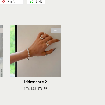
Pin it
LINE
Hot
Iridessence 2
NT$ 123
NT$ 99