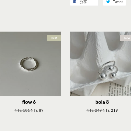
分享
Tweet
Best
New
flow 6
bola 8
NT$ 101
NT$ 89
NT$ 249
NT$ 219