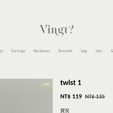
gs
Earrings
Necklaces
Bracelet
bag
hair
&
twist 1
Best
NT$ 119
NT$ 135
貨況