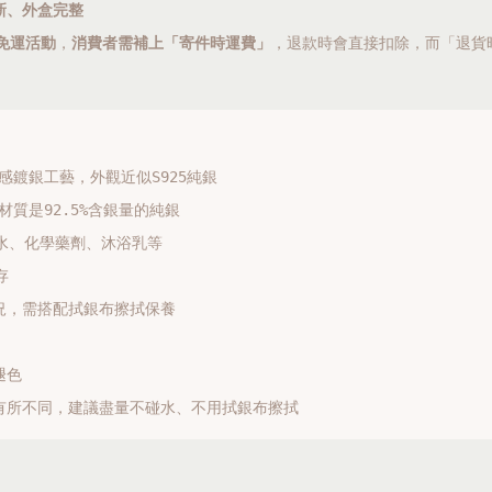
新、外盒完整
免運活動
，
消費者需補上「寄件時運費」
，
退款時會直接扣除
，而「退貨
質感鍍銀工藝，外觀近似S925純銀
材質是92.5%含銀量的純銀
水、化學藥劑、沐浴乳等


況，需搭配拭銀布擦拭保養

色

有所不同，建議盡量不碰水、不用拭銀布擦拭