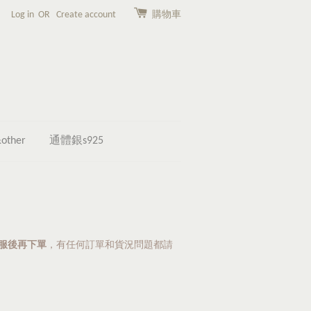
Log in
OR
Create account
購物車
other
通體銀s925
，有任何訂單和貨況問題都請
客服後再下單