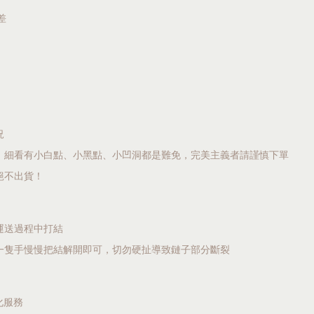
差
況
，細看有小白點、小黑點、小凹洞都是難免，完美主義者請謹慎下單
絕不出貨！
運送過程中打結
一隻手慢慢把結解開即可，切勿硬扯導致鏈子部分斷裂
化服務