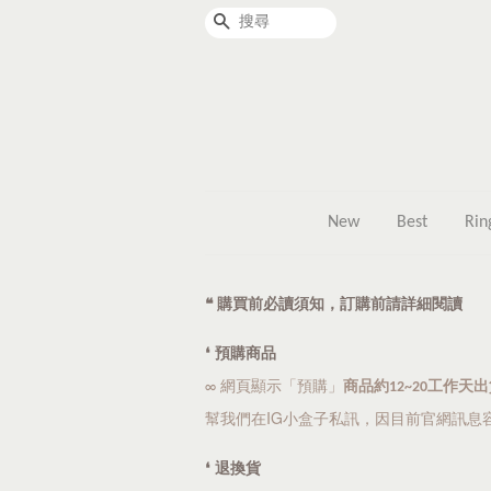
搜尋
New
Best
Rin
❝ 購買前必讀須知，訂購前請詳細閱讀
❛ 預購商品
∞ 網頁顯示「預購」
商品約12~20工作
幫我們在IG小盒子私訊
，因目前官網訊息
❛ 退換貨