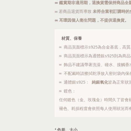
∞ 鑑賞期非適用期，退換貨需保持商品全
∞ 若商品退貨而導致
未符合當初訂購時的
∞
耳環
因個人衛生問題，
不提供退換貨。
 材質、保養
∞ 商品頁面標示s925為合金基底，高
∞ 
商品頁面標示為通體銀s925則為商品
∞ 飾品不建議帶著洗澡、碰水、接觸香
∞ 不配戴時請擦拭乾淨放入密封袋內保存
∞ 通體銀s925： 
純銀氧化
皆為正常狀
∞ 鍍色：

任何鍍色（金、玫瑰金）時間久了皆會褪
褪色、耗損程度會依照每人使用狀況而
❛ 色差、大小