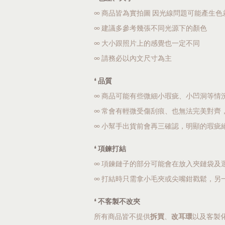
∞ 商品皆為實拍圖 因光線問題可能產生色
∞ 建議多參考幾張不同光源下的顏色
∞ 大小跟照片上的感覺也一定不同
∞ 請務必以內文尺寸為主
❛ 品質
∞ 商品可能有些微細小瑕疵、小凹洞等情
∞ 常會有輕微受傷刮痕、也無法完美對齊
∞ 小幫手出貨前會再三確認，明顯的瑕疵
❛ 項鍊打結
∞ 項鍊鏈子的部分可能會在放入夾鏈袋及
∞ 打結時只需拿小毛夾或尖嘴鉗戳鬆，另
❛ 不客製不改夾
所有商品皆不提供
拆買
、
改耳環
以及客製