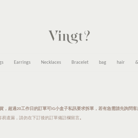
gs
Earrings
Necklaces
Bracelet
bag
hair
&
天出貨，超過20工作日的訂單可IG小盒子私訊要求拆單，若有急需請先詢問
容易遺漏
，
請勿在下訂後的訂單備註欄留言
。