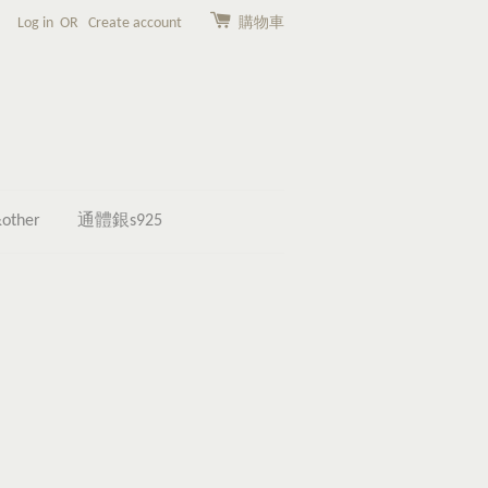
Log in
OR
Create account
購物車
other
通體銀s925