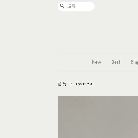
搜尋
New
Best
Rin
›
首頁
torcere 3