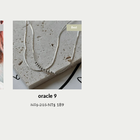
Best
oracle 9
NT$ 215
NT$ 189