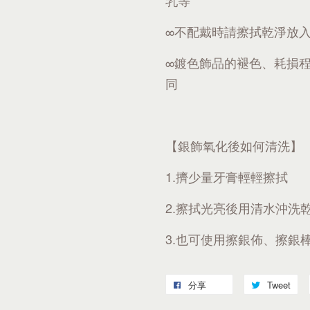
乳等
∞不配戴時請擦拭乾淨放
∞鍍色飾品的褪色、耗損
同
【銀飾氧化後如何清洗】
1.擠少量牙膏輕輕擦拭
2.擦拭光亮後用清水沖洗
3.也可使用擦銀佈、擦銀
分享
Tweet