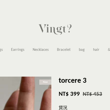
gs
Earrings
Necklaces
Bracelet
bag
hair
&
torcere 3
New
NT$ 399
NT$ 453
貨況