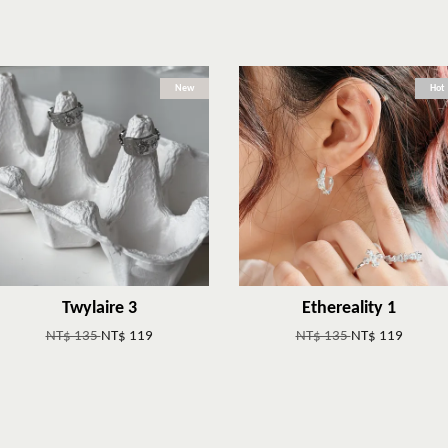
New
Hot
Twylaire 3
Ethereality 1
NT$ 135
NT$ 119
NT$ 135
NT$ 119