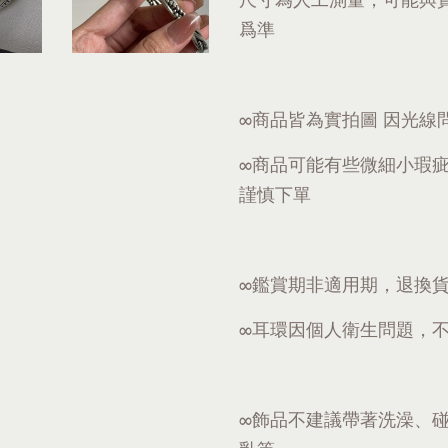
爲準
∞商品皆為實拍圖 因光線
∞商品可能有些微細小瑕
謹慎下單
∞鑑賞期非適用期，退換
∞耳環因個人衛生問題，
∞飾品不建議帶著洗澡、