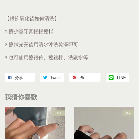
【銀飾氧化後如何清洗】
1.擠少量牙膏輕輕擦拭
2.擦拭光亮後用清水沖洗乾淨即可
3.也可使用擦銀佈、擦銀棒、洗銀水等
分享
Tweet
Pin it
LINE
我猜你喜歡
Best
Best