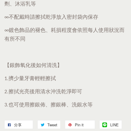
劑、沐浴乳等
∞不配戴時請擦拭乾淨放入密封袋內保存
∞鍍色飾品的褪色、耗損程度會依照每人使用狀況而
有所不同
【銀飾氧化後如何清洗】
1.擠少量牙膏輕輕擦拭
2.擦拭光亮後用清水沖洗乾淨即可
3.也可使用擦銀佈、擦銀棒、洗銀水等
分享
Tweet
Pin it
LINE