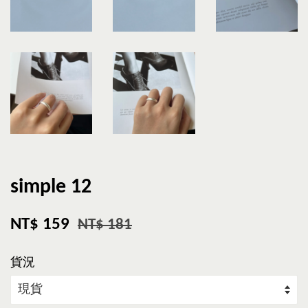
simple 12
NT$ 159
NT$ 181
貨況