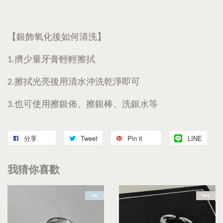
【銀飾氧化後如何清洗】
1.擠少量牙膏輕輕擦拭
2.擦拭光亮後用清水沖洗乾淨即可
3.也可使用擦銀佈、擦銀棒、洗銀水等
分享
Tweet
Pin it
LINE
我猜你喜歡
Sale
New