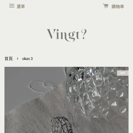
選單
購物車
›
首頁
okas 3
New