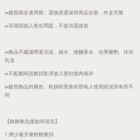
∞鑑賞期非適用期，退換貨需保持商品全新、外盒完整
∞耳環因個人衛生問題，不提供退換貨
∞飾品不建議帶著洗澡、碰水、接觸香水、化學藥劑、沐浴
乳等
∞不配戴時請擦拭乾淨放入密封袋內保存
∞鍍色飾品的褪色、耗損程度會依照每人使用狀況而有所不
同
【銀飾氧化後如何清洗】
1.擠少量牙膏輕輕擦拭