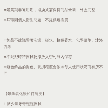
∞鑑賞期非適用期，退換貨需保持商品全新、外盒完整
∞耳環因個人衛生問題，不提供退換貨
∞飾品不建議帶著洗澡、碰水、接觸香水、化學藥劑、沐浴
乳等
∞不配戴時請擦拭乾淨放入密封袋內保存
∞鍍色飾品的褪色、耗損程度會依照每人使用狀況而有所不
同
【銀飾氧化後如何清洗】
1.擠少量牙膏輕輕擦拭