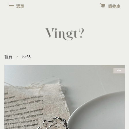
選單
購物車
›
首頁
leaf 8
New