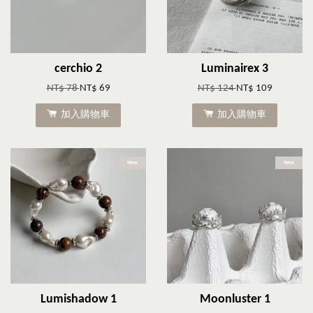
cerchio 2
Luminairex 3
NT$ 78
NT$ 69
NT$ 124
NT$ 109
加入購物車
加入購物車
New
New
Lumishadow 1
Moonluster 1