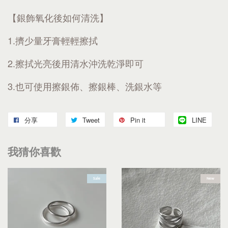
【銀飾氧化後如何清洗】
1.擠少量牙膏輕輕擦拭
2.擦拭光亮後用清水沖洗乾淨即可
3.也可使用擦銀佈、擦銀棒、洗銀水等
分享
Tweet
Pin it
LINE
我猜你喜歡
Sale
New