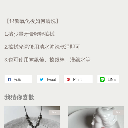
【銀飾氧化後如何清洗】
1.擠少量牙膏輕輕擦拭
2.擦拭光亮後用清水沖洗乾淨即可
3.也可使用擦銀佈、擦銀棒、洗銀水等
分享
Tweet
Pin it
LINE
我猜你喜歡
New
New