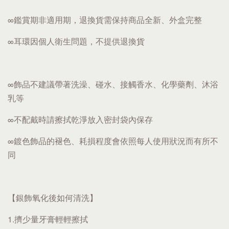
∞鑑賞期非適用期，退換貨需保持商品全新、外盒完整
∞耳環因個人衛生問題，不提供退換貨
∞飾品不建議帶著洗澡、碰水、接觸香水、化學藥劑、沐浴
乳等
∞不配戴時請擦拭乾淨放入密封袋內保存
∞鍍色飾品的褪色、耗損程度會依照每人使用狀況而有所不
同
【銀飾氧化後如何清洗】
1.擠少量牙膏輕輕擦拭