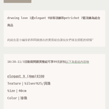
drwoing love 3
是elegant 9珍珠項鍊和petrichot 7藍項鍊為組合
商品
此組合是小編珍奶和闆娘挑出的實搭組合讓仙女們省去搭配的煩惱"
10/28~11/3活動期間購買
整組可享99元折扣
以下為套組內容物
elegant 9 (
4
mm
)$590
Texture｜Silver925/貝珠
Size｜40cm 
Color｜珍珠