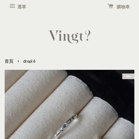
選單
購物車
›
首頁
dropi 6
New