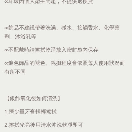
∞耳環因個人衛生問題，不提供退換貨
∞飾品不建議帶著洗澡、碰水、接觸香水、化學藥
劑、沐浴乳等
∞不配戴時請擦拭乾淨放入密封袋內保存
∞鍍色飾品的褪色、耗損程度會依照每人使用狀況而
有所不同
【銀飾氧化後如何清洗】
1.擠少量牙膏輕輕擦拭
2.擦拭光亮後用清水沖洗乾淨即可