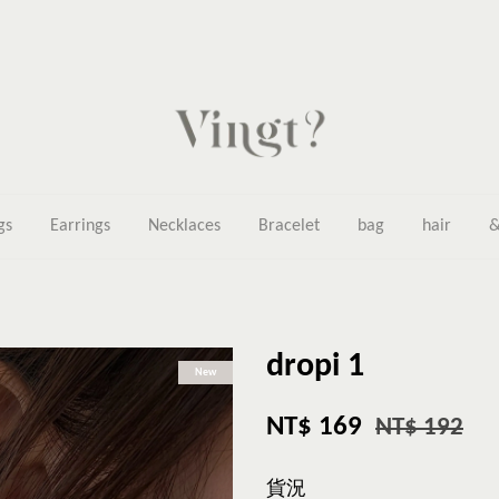
gs
Earrings
Necklaces
Bracelet
bag
hair
&
dropi 1
New
NT$ 169
NT$ 192
貨況