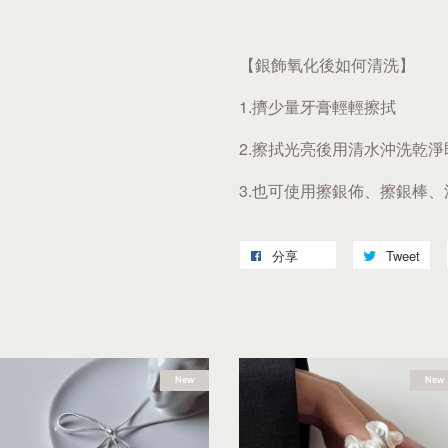
【銀飾氧化後如何清洗】
1.擠少量牙膏輕輕擦拭
2.擦拭光亮後用清水沖洗乾淨
3.也可使用擦銀佈、擦銀棒
分享
Tweet
New
New