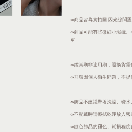
∞商品皆為實拍圖 因光線問
∞商品可能有些微細小瑕疵、
單
∞鑑賞期非適用期，退換貨需
∞耳環因個人衛生問題，不提
∞飾品不建議帶著洗澡、碰水
∞不配戴時請擦拭乾淨放入密
∞鍍色飾品的褪色、耗損程度