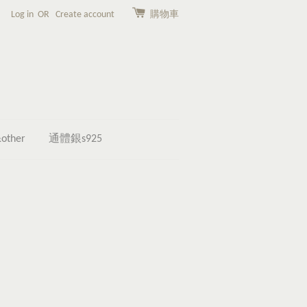
Log in
OR
Create account
購物車
other
通體銀s925