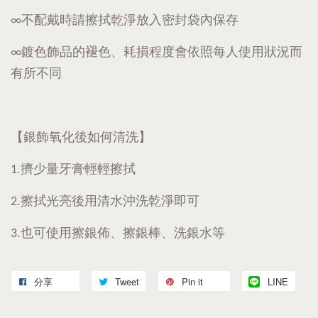
∞不配戴時請擦拭乾淨放入密封袋內保存
∞鍍色飾品的褪色、耗損程度會依照每人使用狀況而
有所不同
【銀飾氧化後如何清洗】
1.擠少量牙膏輕輕擦拭
2.擦拭光亮後用清水沖洗乾淨即可
3.也可使用擦銀佈、擦銀棒、洗銀水等
分享
Tweet
Pin it
LINE