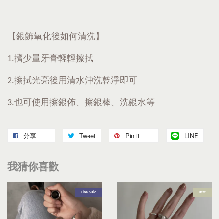
【銀飾氧化後如何清洗】
1.擠少量牙膏輕輕擦拭
2.擦拭光亮後用清水沖洗乾淨即可
3.也可使用擦銀佈、擦銀棒、洗銀水等
分享
Tweet
Pin it
LINE
我猜你喜歡
Final Sale
Best