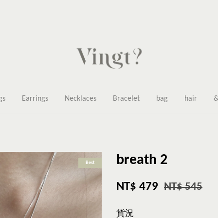
gs
Earrings
Necklaces
Bracelet
bag
hair
&
breath 2
Best
NT$ 479
NT$ 545
貨況