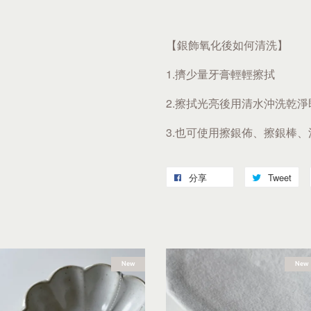
【銀飾氧化後如何清洗】
1.擠少量牙膏輕輕擦拭
2.擦拭光亮後用清水沖洗乾淨
3.也可使用擦銀佈、擦銀棒
分享
Tweet
New
New