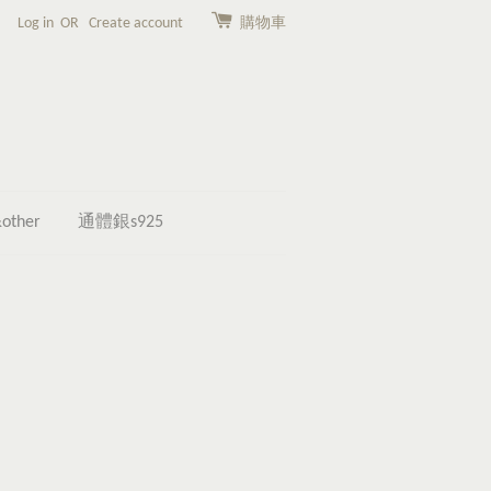
Log in
OR
Create account
購物車
other
通體銀s925