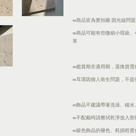
∞商品皆為實拍圖 因光線問
∞商品可能有些微細小瑕疵、
單
∞鑑賞期非適用期，退換貨需
∞耳環因個人衛生問題，不提
∞飾品不建議帶著洗澡、碰水
∞不配戴時請擦拭乾淨放入密
∞鍍色飾品的褪色、耗損程度