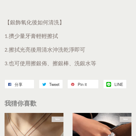
【銀飾氧化後如何清洗】
1.擠少量牙膏輕輕擦拭
2.擦拭光亮後用清水沖洗乾淨即可
3.也可使用擦銀佈、擦銀棒、洗銀水等
分享
Tweet
Pin it
LINE
我猜你喜歡
New
New