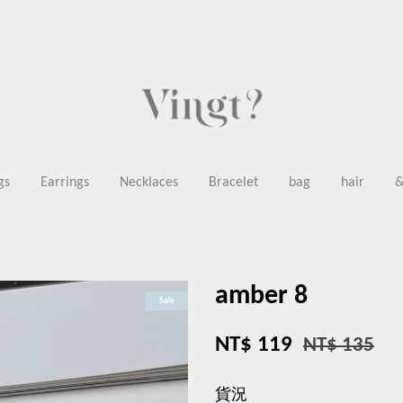
gs
Earrings
Necklaces
Bracelet
bag
hair
&
amber 8
Sale
NT$ 119
NT$ 135
貨況