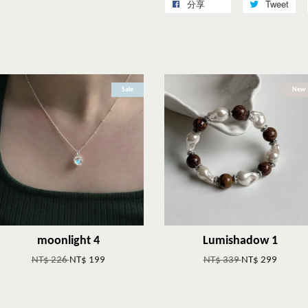
分享
Tweet
Sale
New
moonlight 4
Lumishadow 1
NT$ 226
NT$ 199
NT$ 339
NT$ 299