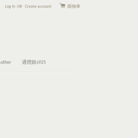
Log in
OR
Create account
購物車
other
通體銀s925