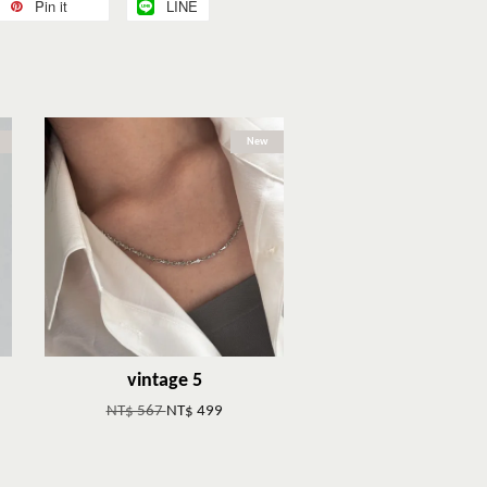
Pin it
LINE
New
vintage 5
NT$ 567
NT$ 499