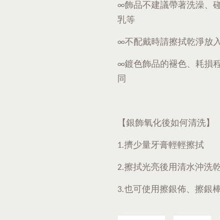
∞飾品不建議帶著洗澡、
乳等
∞不配戴時請擦拭乾淨放
∞鍍色飾品的褪色、耗損
同
【銀飾氧化後如何清洗】
1.擠少量牙膏輕輕擦拭
2.擦拭光亮後用清水沖洗
3.也可使用擦銀佈、擦銀