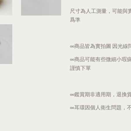
尺寸為人工測量，可能與
爲準
∞商品皆為實拍圖 因光線
∞商品可能有些微細小瑕
謹慎下單
∞鑑賞期非適用期，退換
∞耳環因個人衛生問題，