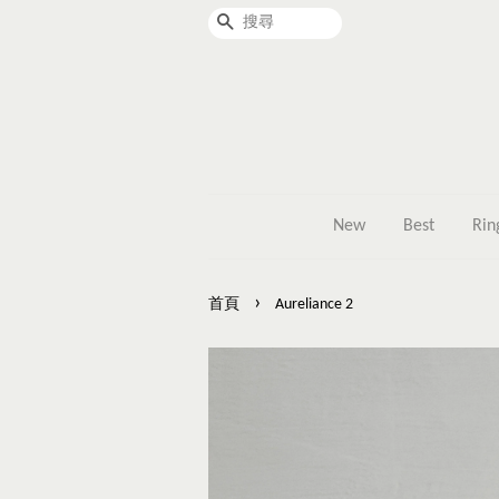
搜尋
New
Best
Rin
›
首頁
Aureliance 2