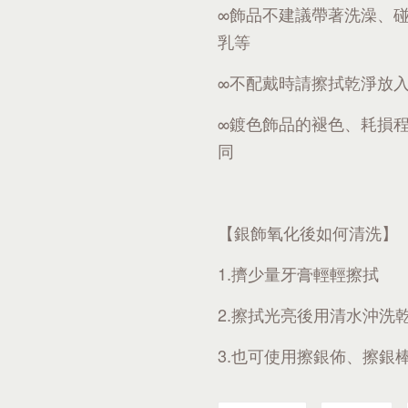
∞飾品不建議帶著洗澡、
乳等
∞不配戴時請擦拭乾淨放
∞鍍色飾品的褪色、耗損
同
【銀飾氧化後如何清洗】
1.擠少量牙膏輕輕擦拭
2.擦拭光亮後用清水沖洗
3.也可使用擦銀佈、擦銀