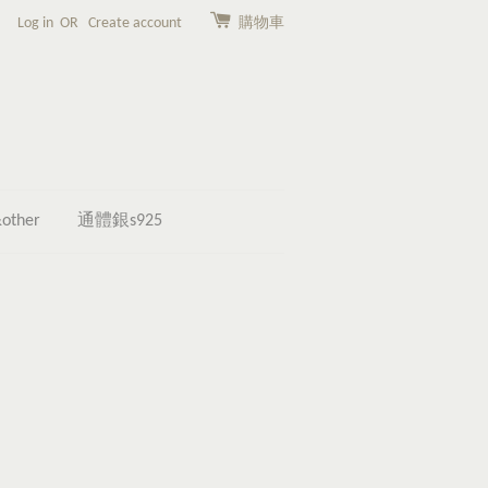
Log in
OR
Create account
購物車
other
通體銀s925