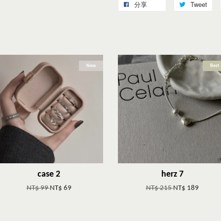
分享
Tweet
New
Best
case 2
herz 7
NT$ 99
NT$ 69
NT$ 215
NT$ 189