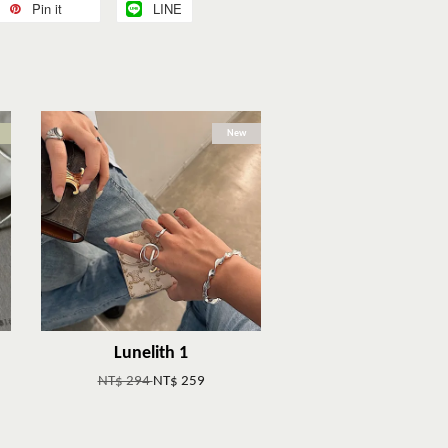
Pin it
LINE
New
Lunelith 1
NT$ 294
NT$ 259