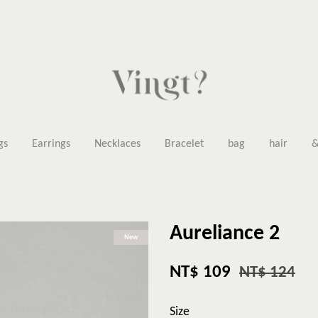
gs
Earrings
Necklaces
Bracelet
bag
hair
&
Aureliance 2
New
NT$ 109
NT$ 124
Size