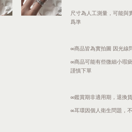
尺寸為人工測量，可能與
爲準
∞商品皆為實拍圖 因光線
∞商品可能有些微細小瑕
謹慎下單
∞鑑賞期非適用期，退換
∞耳環因個人衛生問題，