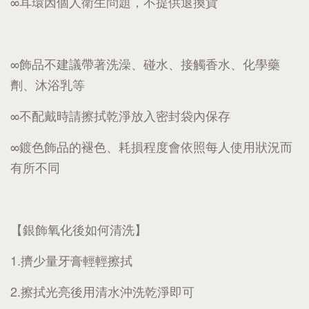
∞耳環因個人衛生問題，不提供退換貨
∞飾品不建議帶著洗澡、碰水、接觸香水、化學藥
劑、沐浴乳等
∞不配戴時請擦拭乾淨放入密封袋內保存
∞鍍色飾品的褪色、耗損程度會依照每人使用狀況而
有所不同
【銀飾氧化後如何清洗】
1.擠少量牙膏輕輕擦拭
2.擦拭光亮後用清水沖洗乾淨即可