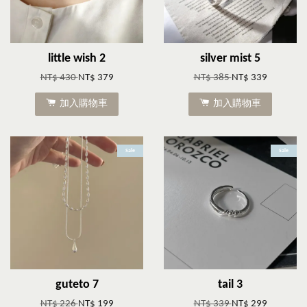
little wish 2
silver mist 5
NT$ 430
NT$ 379
NT$ 385
NT$ 339
加入購物車
加入購物車
Sale
Sale
guteto 7
tail 3
NT$ 226
NT$ 199
NT$ 339
NT$ 299