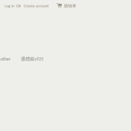
Log in
OR
Create account
購物車
other
通體銀s925