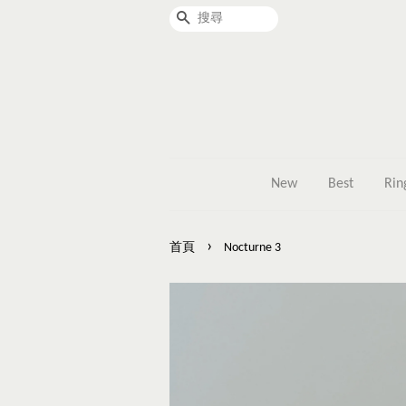
搜尋
New
Best
Rin
›
首頁
Nocturne 3