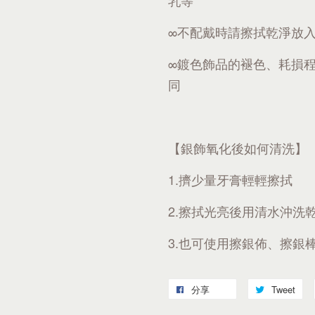
乳等
∞不配戴時請擦拭乾淨放
∞鍍色飾品的褪色、耗損
同
【銀飾氧化後如何清洗】
1.擠少量牙膏輕輕擦拭
2.擦拭光亮後用清水沖洗
3.也可使用擦銀佈、擦銀
分享
Tweet