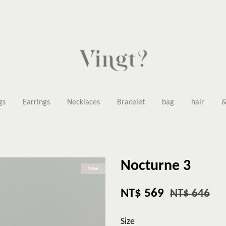
gs
Earrings
Necklaces
Bracelet
bag
hair
&
Nocturne 3
New
NT$ 569
NT$ 646
Size