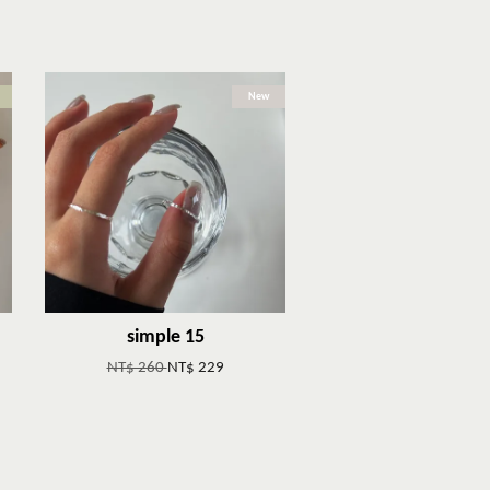
New
simple 15
NT$ 260
NT$ 229