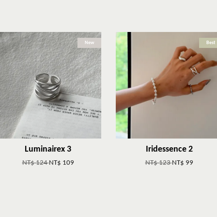
New
Best
Luminairex 3
Iridessence 2
NT$ 124
NT$ 109
NT$ 123
NT$ 99