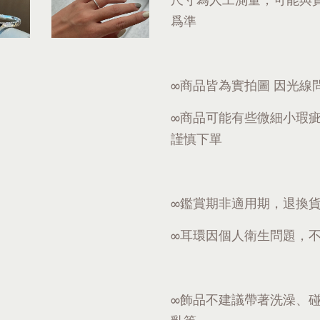
爲準
∞商品皆為實拍圖 因光線
∞商品可能有些微細小瑕
謹慎下單
∞鑑賞期非適用期，退換
∞耳環因個人衛生問題，
∞飾品不建議帶著洗澡、