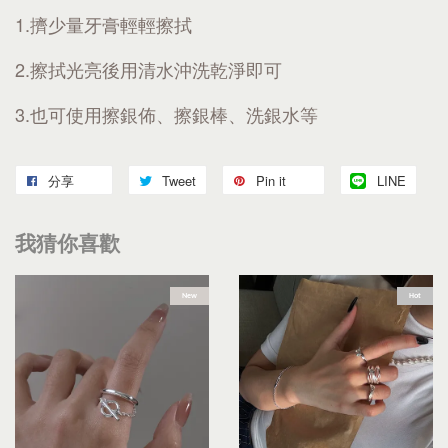
1.擠少量牙膏輕輕擦拭
2.擦拭光亮後用清水沖洗乾淨即可
3.也可使用擦銀佈、擦銀棒、洗銀水等
分享
Tweet
Pin it
LINE
我猜你喜歡
New
Hot