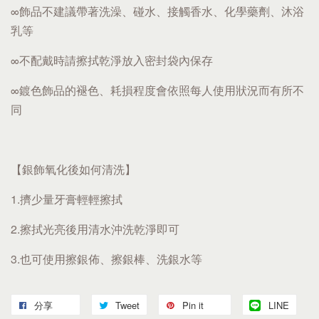
∞飾品不建議帶著洗澡、碰水、接觸香水、化學藥劑、沐浴
乳等
∞不配戴時請擦拭乾淨放入密封袋內保存
∞鍍色飾品的褪色、耗損程度會依照每人使用狀況而有所不
同
【銀飾氧化後如何清洗】
1.擠少量牙膏輕輕擦拭
2.擦拭光亮後用清水沖洗乾淨即可
3.也可使用擦銀佈、擦銀棒、洗銀水等
分享
Tweet
Pin it
LINE