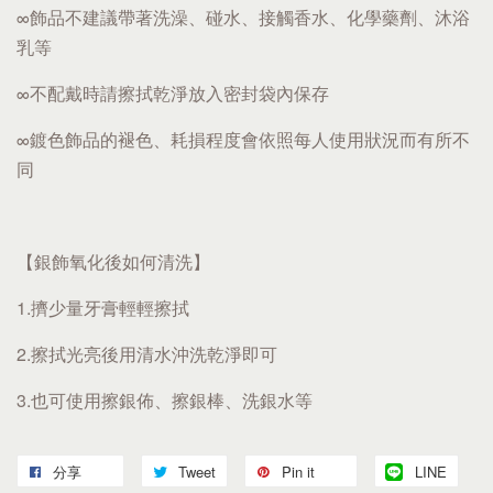
∞飾品不建議帶著洗澡、碰水、接觸香水、化學藥劑、沐浴
乳等
∞不配戴時請擦拭乾淨放入密封袋內保存
∞鍍色飾品的褪色、耗損程度會依照每人使用狀況而有所不
同
【銀飾氧化後如何清洗】
1.擠少量牙膏輕輕擦拭
2.擦拭光亮後用清水沖洗乾淨即可
3.也可使用擦銀佈、擦銀棒、洗銀水等
分享
Tweet
Pin it
LINE