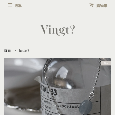
選單
購物車
›
首頁
kette 7
New