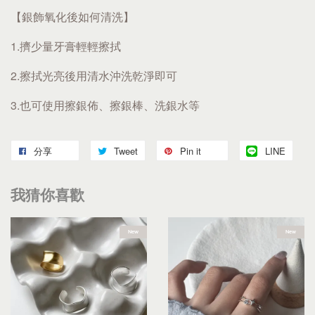
【銀飾氧化後如何清洗】
1.擠少量牙膏輕輕擦拭
2.擦拭光亮後用清水沖洗乾淨即可
3.也可使用擦銀佈、擦銀棒、洗銀水等
分享
Tweet
Pin it
LINE
我猜你喜歡
New
New