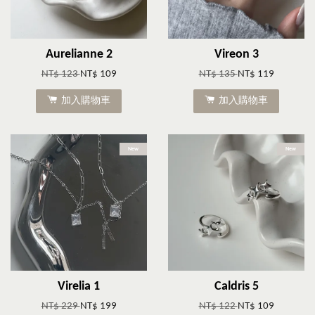
Aurelianne 2
Vireon 3
NT$ 123
NT$ 109
NT$ 135
NT$ 119
加入購物車
加入購物車
New
New
Virelia 1
Caldris 5
NT$ 229
NT$ 199
NT$ 122
NT$ 109