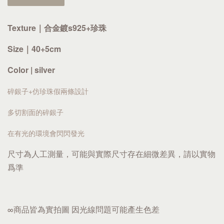
Texture｜
合金鍍s925
+珍珠
Size｜40+5cm
Color | silver
碎銀子+仿珍珠假兩條設計
多切割面的碎銀子
在有光的環境會閃閃發光
尺寸為人工測量，可能與實際尺寸存在細微差異，請以實物
爲準
∞商品皆為實拍圖 因光線問題可能產生色差