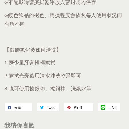
∞不配戴時請擦拭乾淨放入密封袋內保存
∞鍍色飾品的褪色、耗損程度會依照每人使用狀況而
有所不同
【銀飾氧化後如何清洗】
1.擠少量牙膏輕輕擦拭
2.擦拭光亮後用清水沖洗乾淨即可
3.也可使用擦銀佈、擦銀棒、洗銀水等
分享
Tweet
Pin it
LINE
我猜你喜歡