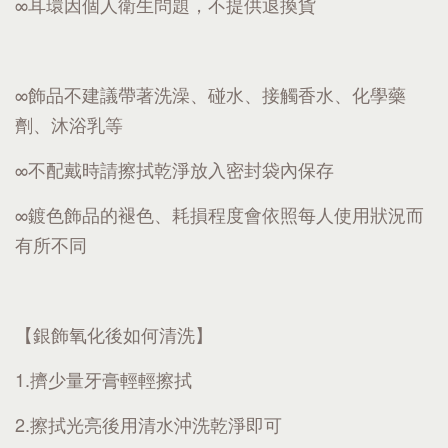
∞耳環因個人衛生問題，不提供退換貨
∞飾品不建議帶著洗澡、碰水、接觸香水、化學藥
劑、沐浴乳等
∞不配戴時請擦拭乾淨放入密封袋內保存
∞鍍色飾品的褪色、耗損程度會依照每人使用狀況而
有所不同
【銀飾氧化後如何清洗】
1.擠少量牙膏輕輕擦拭
2.擦拭光亮後用清水沖洗乾淨即可