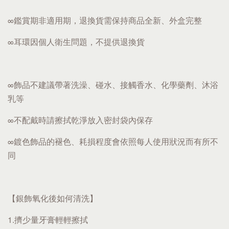
∞鑑賞期非適用期，退換貨需保持商品全新、外盒完整
∞耳環因個人衛生問題，不提供退換貨
∞飾品不建議帶著洗澡、碰水、接觸香水、化學藥劑、沐浴
乳等
∞不配戴時請擦拭乾淨放入密封袋內保存
∞鍍色飾品的褪色、耗損程度會依照每人使用狀況而有所不
同
【銀飾氧化後如何清洗】
1.擠少量牙膏輕輕擦拭