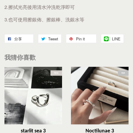
2.擦拭光亮後用清水沖洗乾淨即可
3.也可使用擦銀佈、擦銀棒、洗銀水等
分享
Tweet
Pin it
LINE
我猜你喜歡
New
Hot
starlit sea 3
Noctilunae 3