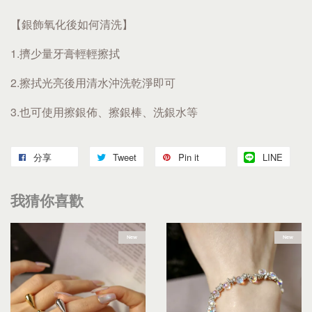
【銀飾氧化後如何清洗】
1.擠少量牙膏輕輕擦拭
2.擦拭光亮後用清水沖洗乾淨即可
3.也可使用擦銀佈、擦銀棒、洗銀水等
分享
Tweet
Pin it
LINE
我猜你喜歡
New
New