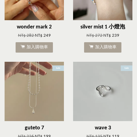
wonder mark 2
silver mist 1 小燈泡
NT$ 282
NT$ 249
NT$ 272
NT$ 239
加入購物車
加入購物車
Sale
Sale
guteto 7
wave 3
NT$ 226
NT$ 199
NT$ 135
NT$ 119