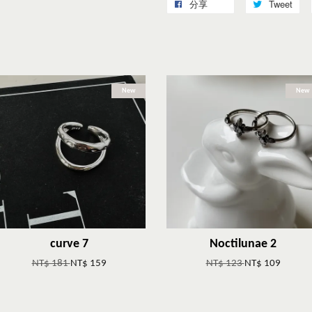
分享
Tweet
New
New
curve 7
Noctilunae 2
NT$ 181
NT$ 159
NT$ 123
NT$ 109