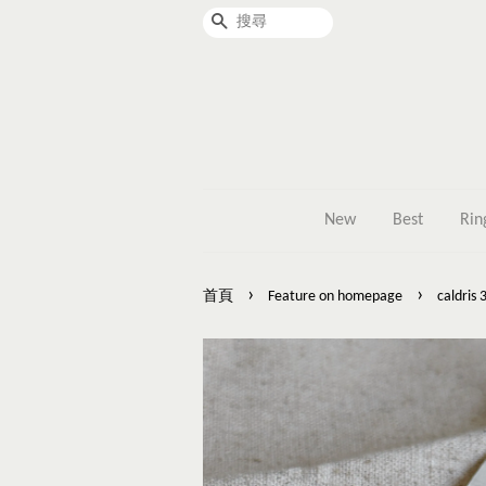
搜尋
New
Best
Rin
›
›
首頁
Feature on homepage
caldris 