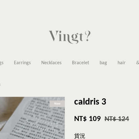
gs
Earrings
Necklaces
Bracelet
bag
hair
&
3
caldris 3
New
NT$ 109
NT$ 124
貨況