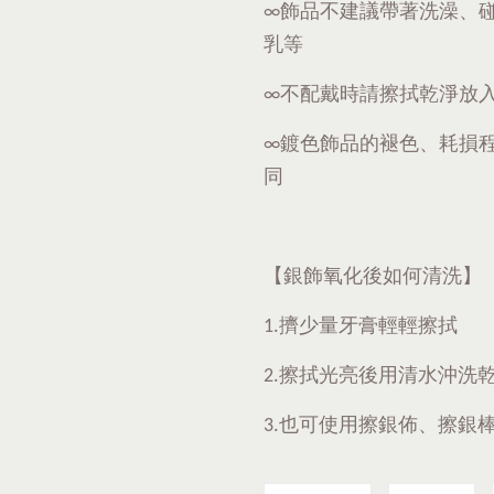
∞飾品不建議帶著洗澡、
乳等
∞不配戴時請擦拭乾淨放
∞鍍色飾品的褪色、耗損
同
【銀飾氧化後如何清洗】
1.擠少量牙膏輕輕擦拭
2.擦拭光亮後用清水沖洗
3.也可使用擦銀佈、擦銀