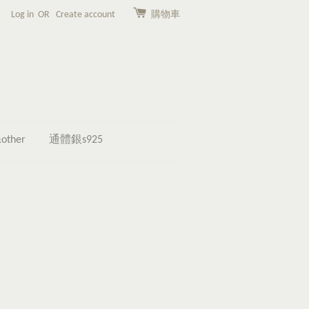
Log in
OR
Create account
購物車
other
通體銀s925