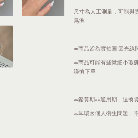
尺寸為人工測量，可能與
爲準
∞商品皆為實拍圖 因光線
∞商品可能有些微細小瑕
謹慎下單
∞鑑賞期非適用期，退換
∞耳環因個人衛生問題，