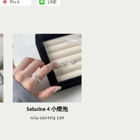
Pin it
LINE
New
Selurine 4 小燈泡
NT$ 169
NT$ 149