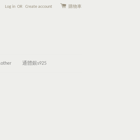
Log in
OR
Create account
購物車
other
通體銀s925