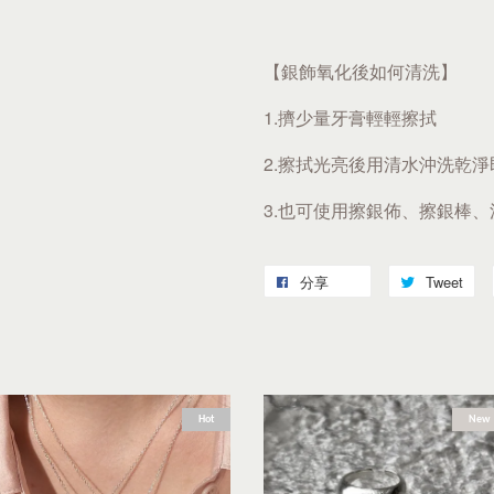
【銀飾氧化後如何清洗】
1.擠少量牙膏輕輕擦拭
2.擦拭光亮後用清水沖洗乾淨
3.也可使用擦銀佈、擦銀棒
分享
Tweet
Hot
New