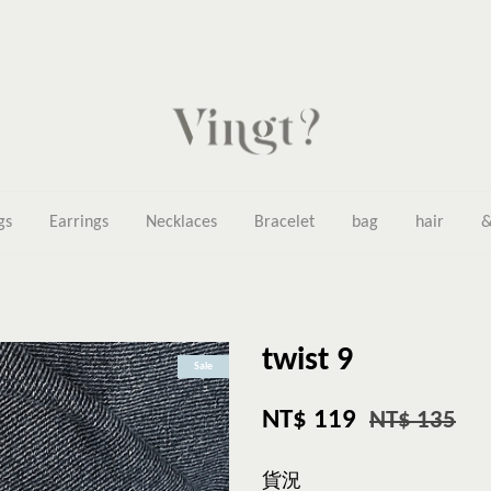
gs
Earrings
Necklaces
Bracelet
bag
hair
&
twist 9
Sale
NT$ 119
NT$ 135
貨況