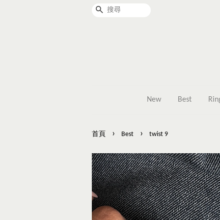
搜尋
New
Best
Rin
›
›
首頁
Best
twist 9