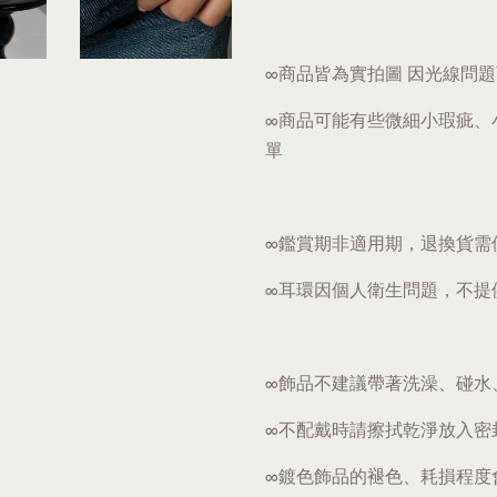
∞商品皆為實拍圖 因光線問
∞商品可能有些微細小瑕疵、
單
∞鑑賞期非適用期，退換貨需
∞耳環因個人衛生問題，不提
∞飾品不建議帶著洗澡、碰水
∞不配戴時請擦拭乾淨放入密
∞鍍色飾品的褪色、耗損程度