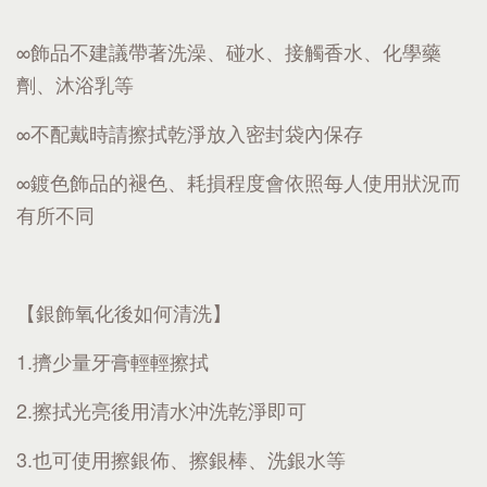
∞飾品不建議帶著洗澡、碰水、接觸香水、化學藥
劑、沐浴乳等
∞不配戴時請擦拭乾淨放入密封袋內保存
∞鍍色飾品的褪色、耗損程度會依照每人使用狀況而
有所不同
【銀飾氧化後如何清洗】
1.擠少量牙膏輕輕擦拭
2.擦拭光亮後用清水沖洗乾淨即可
3.也可使用擦銀佈、擦銀棒、洗銀水等