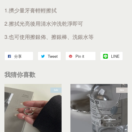
1.擠少量牙膏輕輕擦拭
2.擦拭光亮後用清水沖洗乾淨即可
3.也可使用擦銀佈、擦銀棒、洗銀水等
分享
Tweet
Pin it
LINE
我猜你喜歡
Sale
New