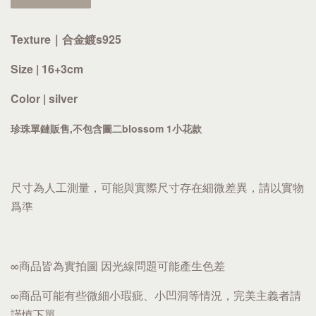
Texture｜合金鍍s925
Size | 16+3cm
Color | silver
珍珠單鏈販售,不包含圖二blossom 1小花款
尺寸為人工測量，可能與實際尺寸存在細微差異，請以實物
爲準
∞商品皆為實拍圖 因光線問題可能產生色差
∞商品可能有些微細小瑕疵、小凹洞等情況，完美主義者請
謹慎下單