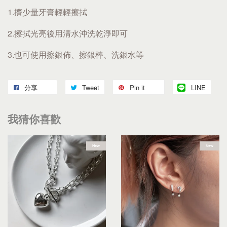
1.擠少量牙膏輕輕擦拭
2.擦拭光亮後用清水沖洗乾淨即可
3.也可使用擦銀佈、擦銀棒、洗銀水等
分享
Tweet
Pin it
LINE
我猜你喜歡
New
New