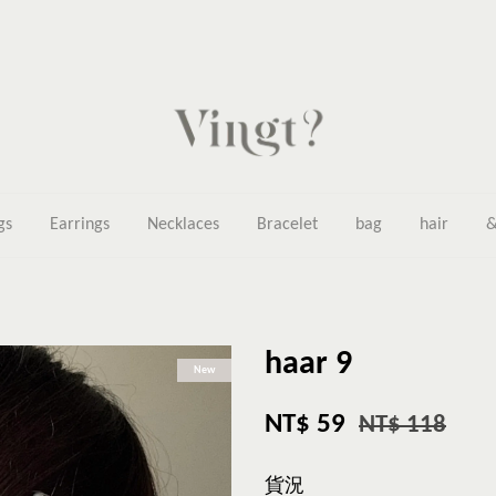
gs
Earrings
Necklaces
Bracelet
bag
hair
&
haar 9
New
NT$ 59
NT$ 118
貨況