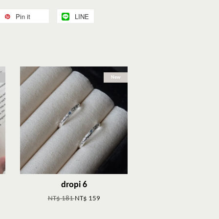
Pin it
LINE
New
dropi 6
NT$ 181
NT$ 159