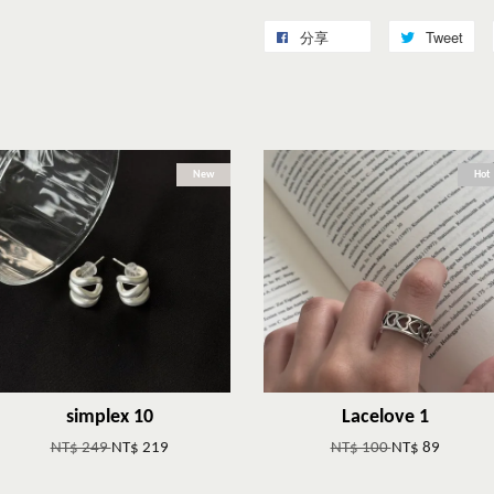
分享
Tweet
New
Hot
simplex 10
Lacelove 1
NT$ 249
NT$ 219
NT$ 100
NT$ 89