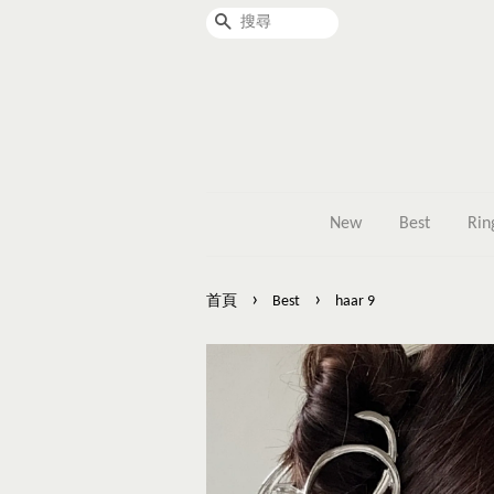
搜尋
New
Best
Rin
›
›
首頁
Best
haar 9