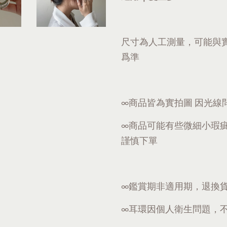
尺寸為人工測量，可能與
爲準
∞商品皆為實拍圖 因光線
∞商品可能有些微細小瑕
謹慎下單
∞鑑賞期非適用期，退換
∞耳環因個人衛生問題，