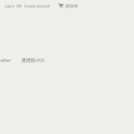
Log in
OR
Create account
購物車
other
通體銀s925