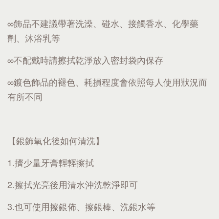
∞飾品不建議帶著洗澡、碰水、接觸香水、化學藥
劑、沐浴乳等
∞不配戴時請擦拭乾淨放入密封袋內保存
∞鍍色飾品的褪色、耗損程度會依照每人使用狀況而
有所不同
【銀飾氧化後如何清洗】
1.擠少量牙膏輕輕擦拭
2.擦拭光亮後用清水沖洗乾淨即可
3.也可使用擦銀佈、擦銀棒、洗銀水等