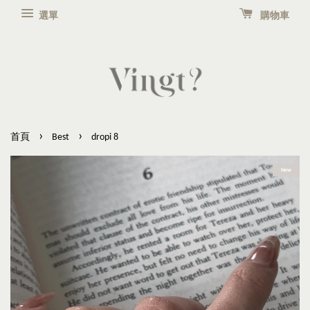
選單
購物車
›
›
首頁
Best
dropi 8
New