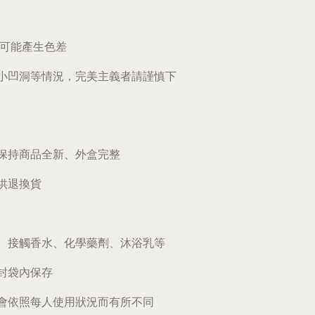
題可能產生色差
小凹洞等情況，完美主義者請謹慎下
保持商品全新、外盒完整
供退換貨
、接觸香水、化學藥劑、沐浴乳等
封袋內保存
會依照每人使用狀況而有所不同