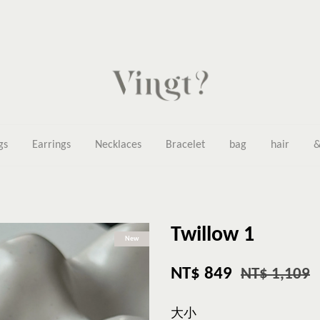
gs
Earrings
Necklaces
Bracelet
bag
hair
&
Twillow 1
New
NT$ 849
NT$ 1,109
大小