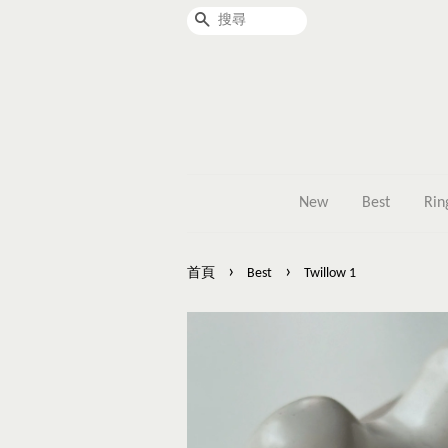
搜尋
New
Best
Rin
›
›
首頁
Best
Twillow 1