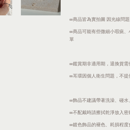
∞商品皆為實拍圖 因光線問
∞商品可能有些微細小瑕疵、
單
∞鑑賞期非適用期，退換貨需
∞耳環因個人衛生問題，不提
∞飾品不建議帶著洗澡、碰水
∞不配戴時請擦拭乾淨放入密
∞鍍色飾品的褪色、耗損程度