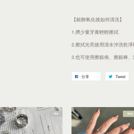
【銀飾氧化後如何清洗】
1.擠少量牙膏輕輕擦拭
2.擦拭光亮後用清水沖洗乾淨
3.也可使用擦銀佈、擦銀棒
分享
Tweet
Hot
Best