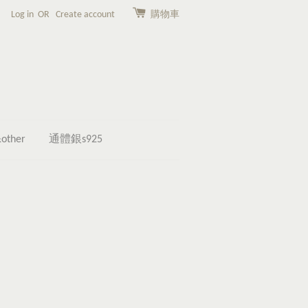
Log in
OR
Create account
購物車
other
通體銀s925