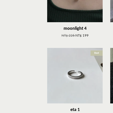
moonlight 4
NT$ 226
NT$ 199
Best
eta 1