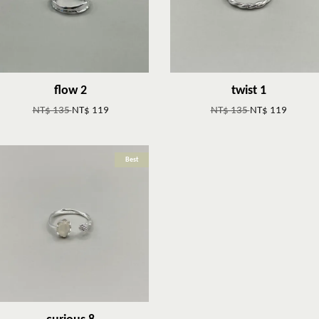
flow 2
twist 1
NT$ 135
NT$ 119
NT$ 135
NT$ 119
Best