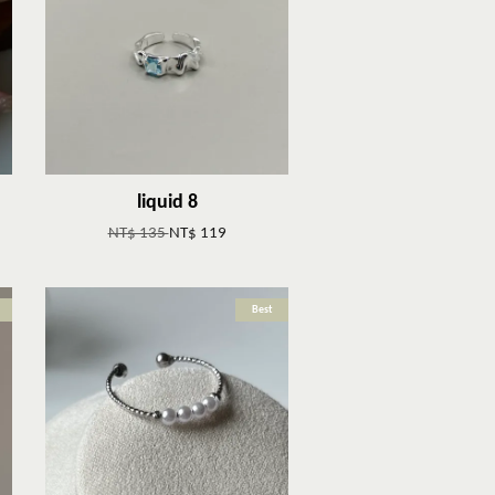
liquid 8
NT$ 135
NT$ 119
Best