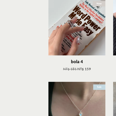
New
bola 4
NT$ 181
NT$ 159
Sale