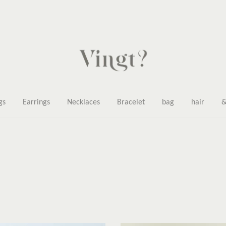
gs
Earrings
Necklaces
Bracelet
bag
hair
&