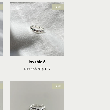
Best
lovable 6
NT$ 158
NT$ 139
Best