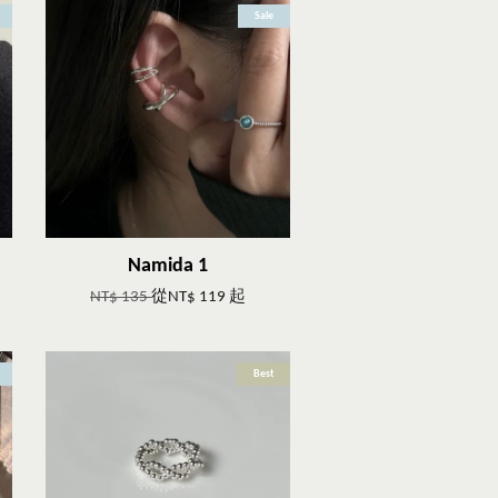
Sale
Namida 1
NT$ 135
從
NT$ 119
起
Best