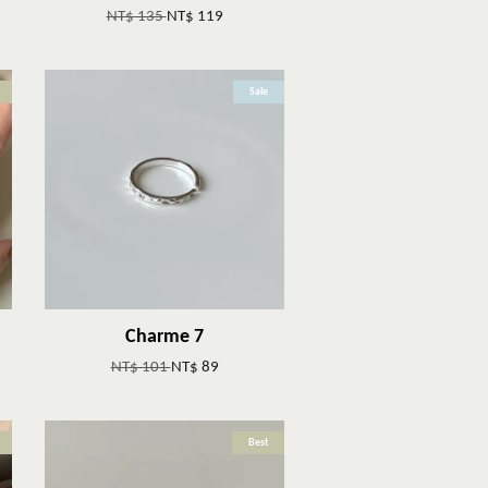
NT$ 135
NT$ 119
Sale
Charme 7
NT$ 101
NT$ 89
Best