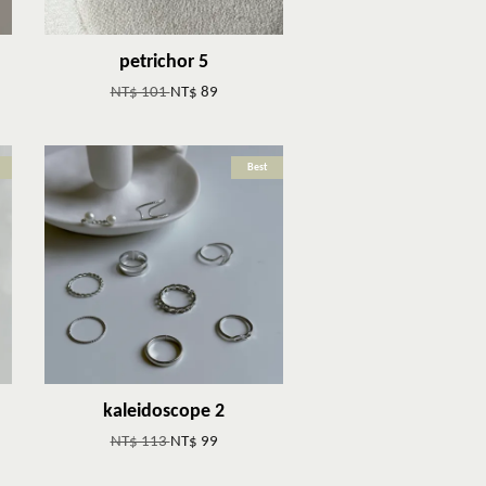
petrichor 5
NT$ 101
NT$ 89
Best
kaleidoscope 2
NT$ 113
NT$ 99