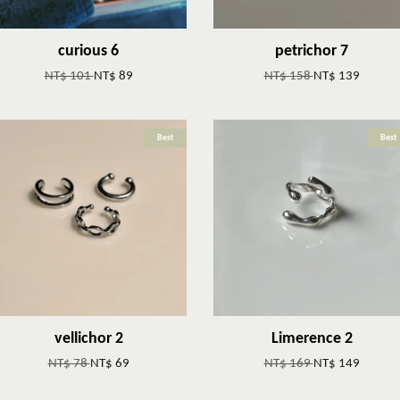
curious 6
petrichor 7
NT$ 101
NT$ 89
NT$ 158
NT$ 139
Best
Best
vellichor 2
Limerence 2
NT$ 78
NT$ 69
NT$ 169
NT$ 149