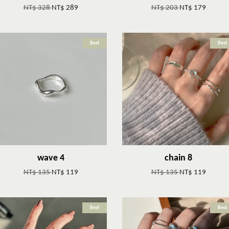
NT$ 328
NT$ 289
NT$ 203
NT$ 179
Best
Best
wave 4
chain 8
NT$ 135
NT$ 119
NT$ 135
NT$ 119
Best
Best