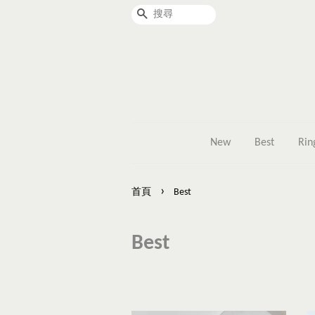
搜尋
New
Best
Rin
›
首頁
Best
Best