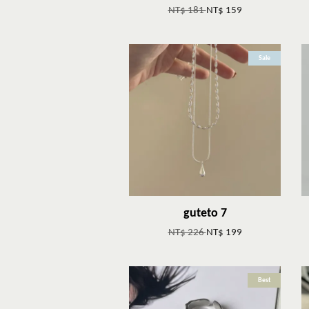
NT$ 181
NT$ 159
Sale
guteto 7
NT$ 226
NT$ 199
Best