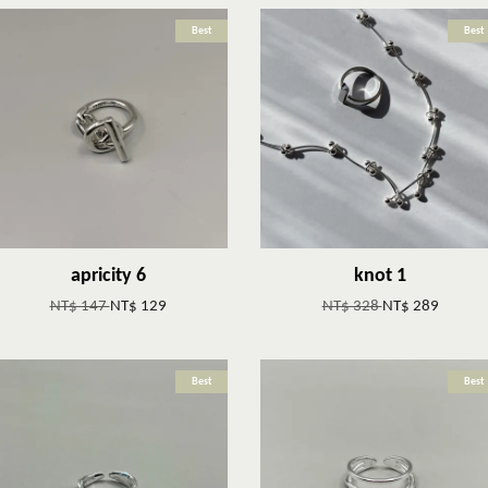
Best
Best
apricity 6
knot 1
NT$ 147
NT$ 129
NT$ 328
NT$ 289
Best
Best