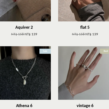
Aquiver 2
flat 5
NT$ 158
NT$ 139
NT$ 158
NT$ 139
Sale
Best
Athena 6
vintage 6