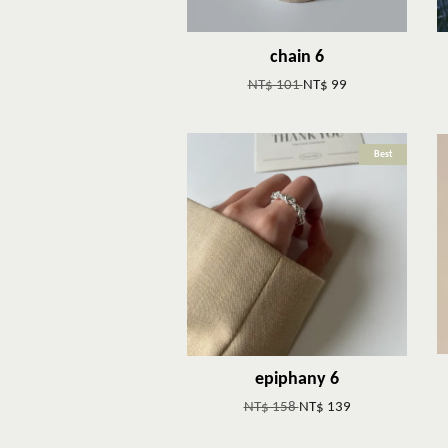
chain 6
NT$ 101
NT$ 99
Best
epiphany 6
NT$ 158
NT$ 139