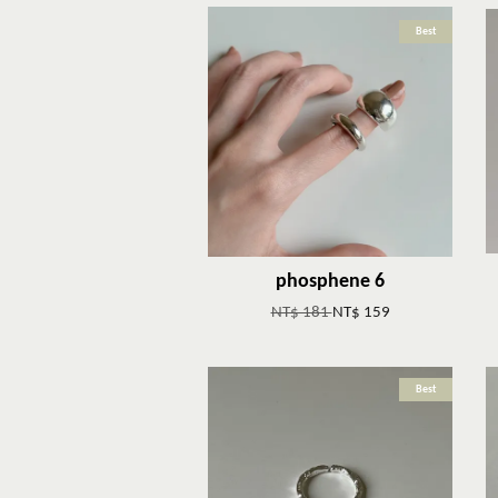
Best
phosphene 6
NT$ 181
NT$ 159
Best