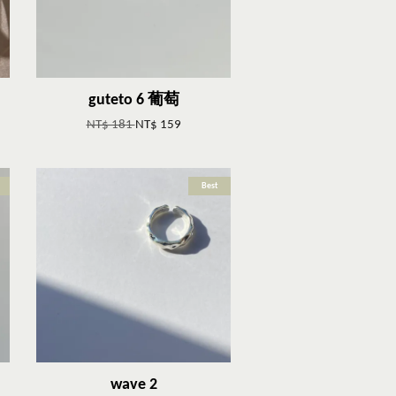
guteto 6 葡萄
NT$ 181
NT$ 159
Best
wave 2